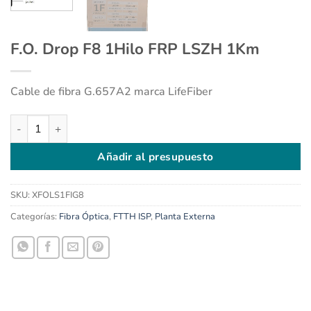
F.O. Drop F8 1Hilo FRP LSZH 1Km
Cable de fibra G.657A2 marca LifeFiber
F.O. Drop F8 1Hilo FRP LSZH 1Km cantidad
Añadir al presupuesto
SKU:
XFOLS1FIG8
Categorías:
Fibra Óptica
,
FTTH ISP
,
Planta Externa