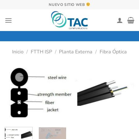
Saltar
NUEVO SITIO WEB
al
contenido
Inicio
/
FTTH ISP
/
Planta Externa
/
Fibra Óptica