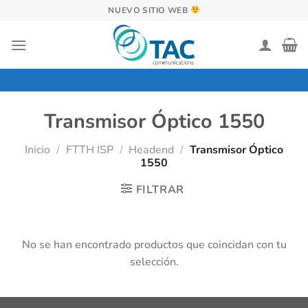
Saltar
NUEVO SITIO WEB
al
contenido
Transmisor Óptico 1550
Inicio
/
FTTH ISP
/
Headend
/
Transmisor Óptico
1550
FILTRAR
No se han encontrado productos que coincidan con tu
selección.