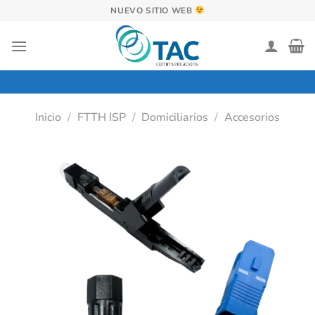
Saltar
NUEVO SITIO WEB
al
contenido
Inicio
/
FTTH ISP
/
Domiciliarios
/
Accesorios