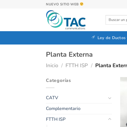
Saltar
NUEVO SITIO WEB
al
contenido
Buscar
por:
Ley de Ductos
Planta Externa
Inicio
/
FTTH ISP
/
Planta Exter
Categorías
CATV
Complementario
FTTH ISP