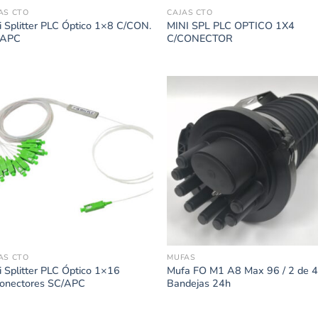
AS CTO
CAJAS CTO
i Splitter PLC Óptico 1×8 C/CON.
MINI SPL PLC OPTICO 1X4
/APC
C/CONECTOR
AS CTO
MUFAS
i Splitter PLC Óptico 1×16
Mufa FO M1 A8 Max 96 / 2 de 
onectores SC/APC
Bandejas 24h