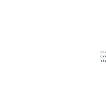
FIB
Cab
144