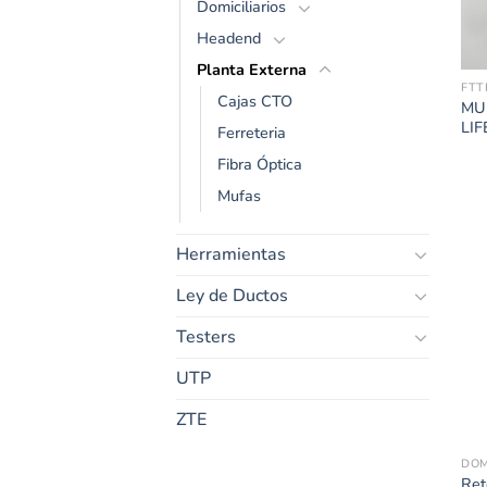
Domiciliarios
Headend
Planta Externa
FTT
Cajas CTO
MU
LIF
Ferreteria
Fibra Óptica
Mufas
Herramientas
Ley de Ductos
Testers
UTP
ZTE
DOM
Ret