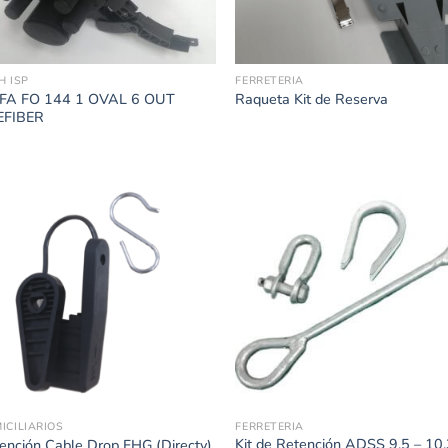
H ISP
FERRETERIA
FA FO 144 1 OVAL 6 OUT
Raqueta Kit de Reserva
EFIBER
ICILIARIOS
FERRETERIA
Kit de Retención ADSS 9.5 – 10
ención Cable Drop FHG (Directv)