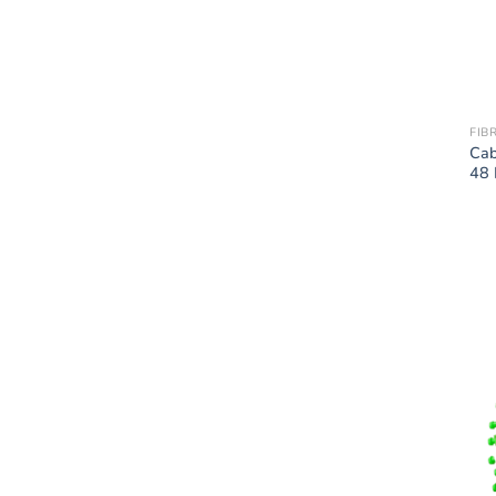
FIB
Cab
48 