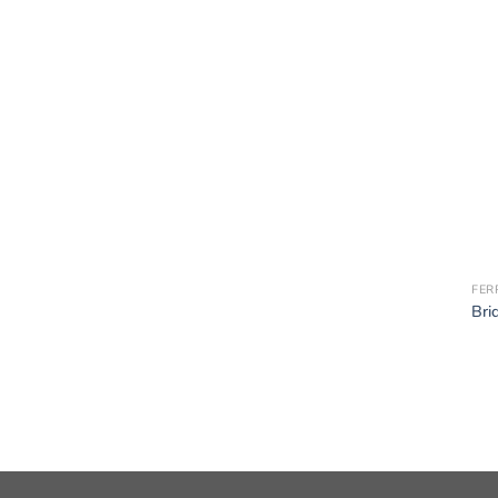
FER
Bri