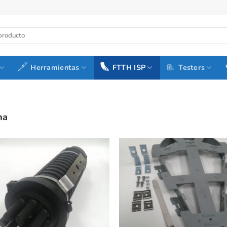
Herramientas
FTTH ISP
Testers
na