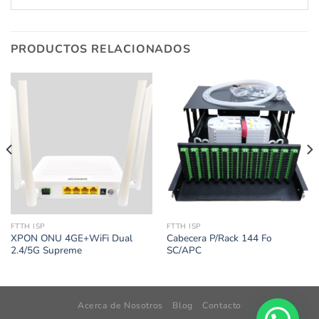
PRODUCTOS RELACIONADOS
FTTH ISP
FTTH ISP
XPON ONU 4GE+WiFi Dual
Cabecera P/Rack 144 Fo
2.4/5G Supreme
SC/APC
Acerca de Nosotros
Blog
Contacto