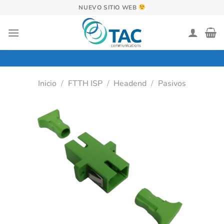
Saltar
NUEVO SITIO WEB
al
contenido
Inicio
/
FTTH ISP
/
Headend
/
Pasivos