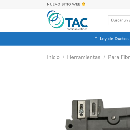
Saltar
NUEVO SITIO WEB
al
contenido
Buscar
por:
Ley de Ductos
Inicio
/
Herramientas
/
Para Fib