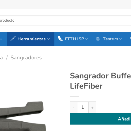
Herramientas
FTTH ISP
Testers
ra
/
Sangradores
Sangrador Buffe
LifeFiber
Sangrador Buffer 1.8 (3.2 mm)
Añadi