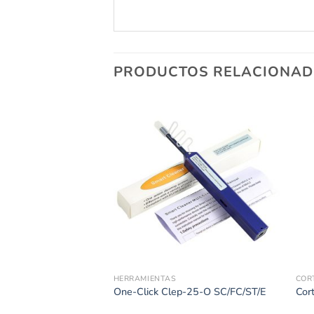
PRODUCTOS RELACIONA
HERRAMIENTAS
COR
dad Coaxial
One-Click Clep-25-O SC/FC/ST/E
Cor